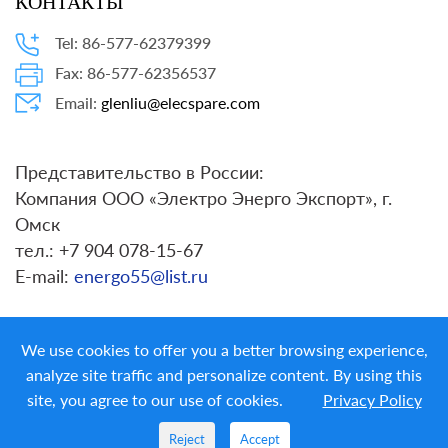
КОНТАКТЫ
Tel: 86-577-62379399
Fax: 86-577-62356537
Email:
glenliu@elecspare.com
Представительство в России:
Компания ООО «Электро Энерго Экспорт», г.
Омск
тел.: +7 904 078-15-67
E-mail:
energo55@list.ru
We use cookies to offer you a better browsing experience,
analyze site traffic and personalize content. By using this
site, you agree to our use of cookies.
Privacy Policy
Copyright ©
LIYOND ELECTRIC CO. LTD.
All Rights
Reserved
Reject
Accept