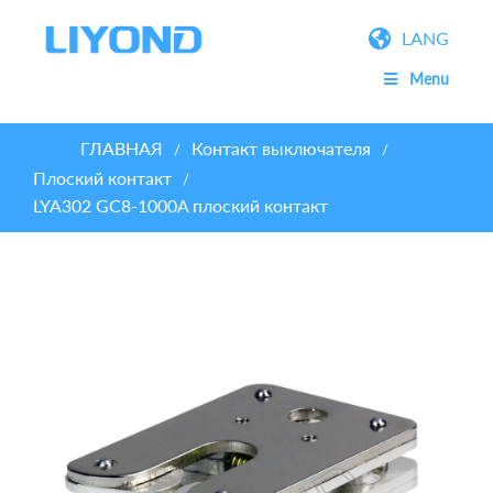
LANG
Menu
ГЛАВНАЯ
Контакт выключателя
/
/
Плоский контакт
/
LYA302 GC8-1000A плоский контакт