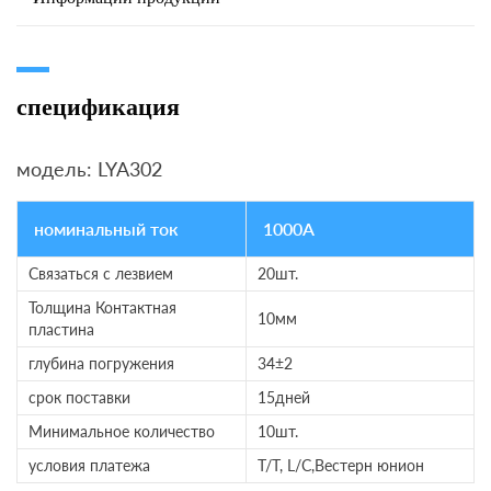
спецификация
модель: LYA302
номинальный ток
1000A
Связаться с лезвием
20шт.
Толщина Контактная
10мм
пластина
глубина погружения
34±2
срок поставки
15дней
Минимальное количество
10шт.
условия платежа
T/T, L/C,Вестерн юнион