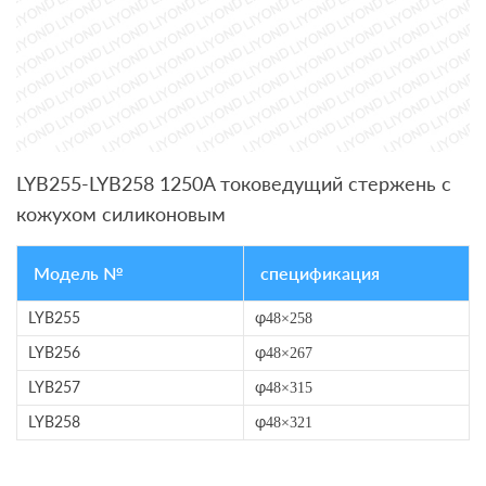
LYB255-LYB258 1250A токоведущий стержень с
кожухом силиконовым
Модель №
спецификация
LYB255
φ
48
×
258
LYB256
φ
48
×
267
LYB257
φ
48
×
315
LYB258
φ
48
×
321