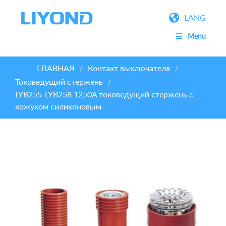
LANG
Menu
ГЛАВНАЯ
Контакт выключателя
/
/
Токоведущий стержень
/
LYB255-LYB258 1250A токоведущий стержень с
кожухом силиконовым