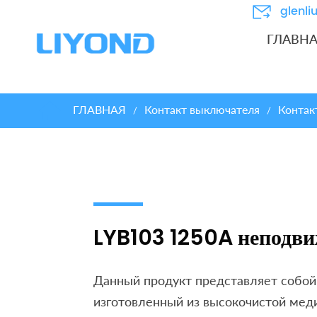
glenl
ГЛАВН
ГЛАВНАЯ
Контакт выключателя
Контак
/
/
LYB103 1250A неподв
Данный продукт представляет собой
изготовленный из высокочистой меди