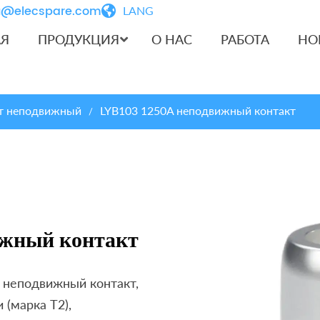
iu@elecspare.com
LANG
АЯ
ПРОДУКЦИЯ
О НАС
РАБОТА
НО
т неподвижный
LYB103 1250A неподвижный контакт
/
ижный контакт
 неподвижный контакт,
 (марка T2),