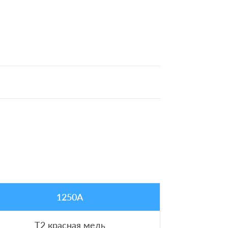
1250A
T2 красная медь