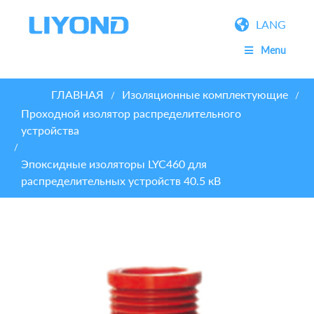
LANG
Menu
ГЛАВНАЯ
Изоляционные комплектующие
/
/
Проходной изолятор распределительного
устройства
/
Эпоксидные изоляторы LYC460 для
распределительных устройств 40.5 кВ