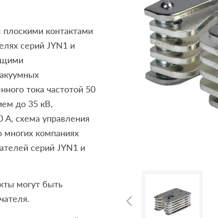
 плоскими контактами
елях серий JYN1 и
ящими
вакуумных
нного тока частотой 50
ем до 35 кВ,
 А, схема управления
о многих компаниях
ателей серий JYN1 и
кты могут быть
чателя.