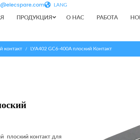
iu@elecspare.com
LANG
АЯ
ПРОДУКЦИЯ
О НАС
РАБОТА
НО
й контакт
LYA402 GC6-400A плоский Контакт
/
оский
й плоский контакт для