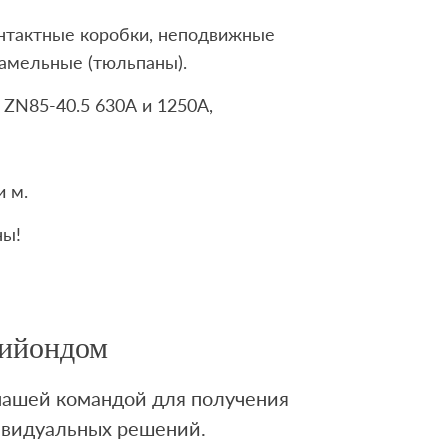
онтактные коробки, неподвижные
амельные (тюльпаны).
ZN85-40.5 630А и 1250А,
 м.
ны!
Лийондом
 нашей командой для получения
ивидуальных решений.