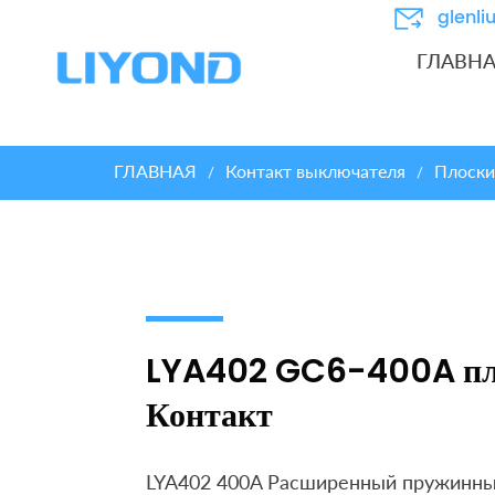
glenl
ГЛАВН
ГЛАВНАЯ
Контакт выключателя
Плоски
/
/
LYA402 GC6-400A пл
Контакт
LYA402 400A Расширенный пружинны