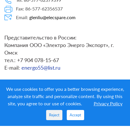
Fax: 86-577-62356537
Email:
glenliu@elecspare.com
Представительство в России:
Компания ООО «Электро Энерго Экспорт», г.
Омск
тел.: +7 904 078-15-67
E-mail:
energo55@list.ru
We use cookies to offer you a better browsing experience,
analyze site traffic and personalize content. By using this
site, you agree to our use of cookies.
Privacy Policy
Copyright ©
LIYOND ELECTRIC CO. LTD.
All Rights
Reserved
Reject
Accept
PRIVACY POLICY
|
ELECSPARE