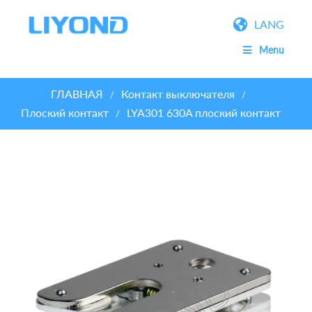
LANG
Menu
ГЛАВНАЯ
Контакт выключателя
/
/
Плоский контакт
LYA301 630A плоский контакт
/