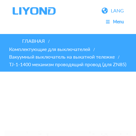
LANG
Menu
ГЛАВНАЯ
/
Комплектующие для выключателей
/
Вакуумный выключатель на выкатной тележке
/
TJ-1-1400 механизм проводящий провод (для ZN85)