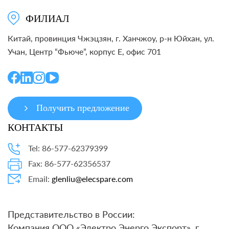
ФИЛИАЛ
Китай, провинция Чжэцзян, г. Ханчжоу, р-н Юйхан, ул.
Учан, Центр “Фьюче”, корпус E, офис 701
Получить предложение
КОНТАКТЫ
Tel: 86-577-62379399
Fax: 86-577-62356537
Email:
glenliu@elecspare.com
Представительство в России:
Компания ООО «Электро Энерго Экспорт», г.