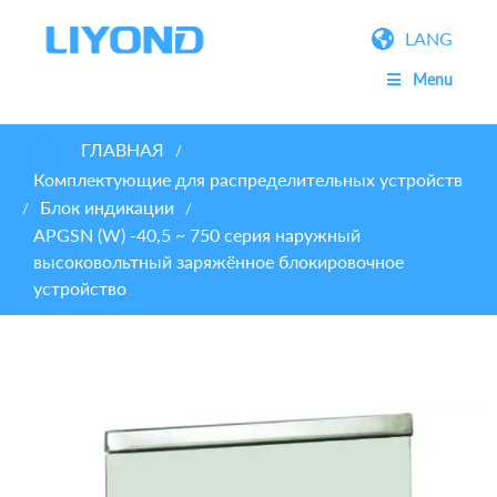
LANG
Menu
ГЛАВНАЯ
/
Комплектующие для распределительных устройств
Блок индикации
/
/
APGSN (W) -40,5 ~ 750 серия наружный
высоковольтный заряжённое блокировочное
устройство