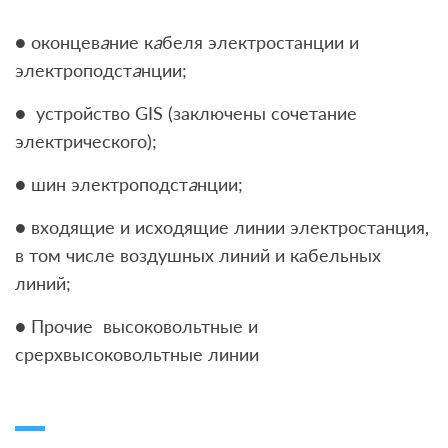
● оконцев
а
ние к
а
беля
электростанции и
электроподст
а
нции;
● устройство GIS (заключены сочетание
электрического);
● шин электроподст
а
нции;
● входящие и исходящие линии электростанция,
в том числе воздушных линий и кабельных
линий;
● Прочие высоковольтные и
срерхвысоковольтные линии