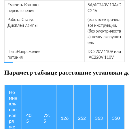
Емкость Контакт
5A/AC240V 10A/D
переключения
C24V
Работа Статус
(есть электричест
Дисплей лампы
во) инструкции,
(без электричеств
а) печку разрушит
ель
ПитаНапряжение
DC220V 110V или
питания
AC220V 110V
Параметр таблице расстояние установки д
Но
мин
аль
ное
нап
40.
72.
126
252
363
550
ря
5
5
же