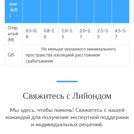
ние
(кВ
)
Откр
0.5~0.
0.8~1
1.0~1.
2.0~2.
2.5~3.
4.5~5.
ытый
8
0
5
7
5
7
(М)
Не меньше указанного минимального
GIS
пространства изоляцией расстоянием
срабатывания
Свяжитесь с Лийондом
Мы здесь, чтобы помочь! Свяжитесь с нашей
командой для получения экспертной поддержки
и индивидуальных решений.