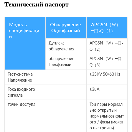
Технический паспорт
Модель
Обнаружение
APGSN
（
W
）
спецификаци
Однофазный
━口
-Q
（
1
）
и
Дуплекс
APGSN
━口
（
W
）
-
обнаружения
Q
（
2
）
обнаружение
APGSN
━口
（
W
）
-
Трехфазный
Q
（
3
）
Тест-система
≥35KV 50/60 Hz
Напряжение
Тока входного
≥3ɥA
сигнала
точки доступа
Три пары нормал
ьно открытый
нормальнозакрыт
ого / фазы (можн
о настроить)