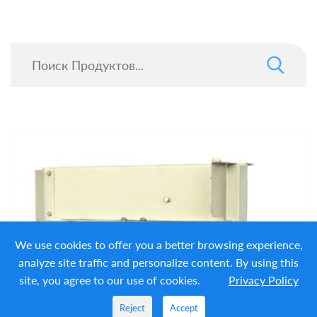
We use cookies to offer you a better browsing experience,
analyze site traffic and personalize content. By using this
site, you agree to our use of cookies.
Privacy Policy
Reject
Accept