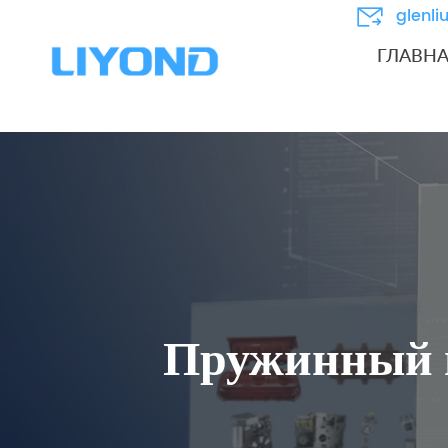
glenl
ГЛАВН
Пружинный м