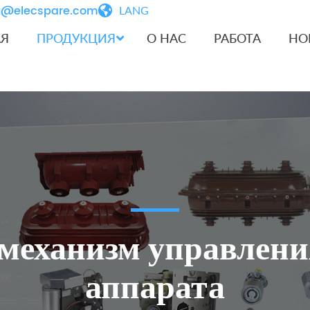
iu@elecspare.com
LANG
АЯ
ПРОДУКЦИЯ
О НАС
РАБОТА
НО
еханизм управления
аппарата