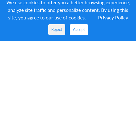
We use cookies to offer you a better browsing experience,
analyze site traffic and personalize content. By using this
site, you agree to our use of cookies.
Privacy Policy
Reject
Accept
Разъединитель нагрузки LYL-40.5 с заземлителем | 4
0.5 кВ, для КРУ и РУ