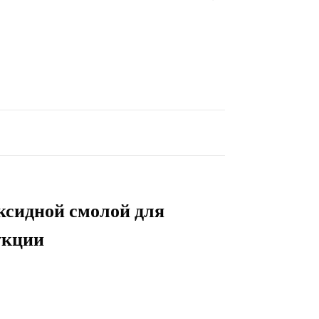
ксидной смолой для
укции