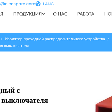
iu@elecspare.com
LANG
АЯ
ПРОДУКЦИЯ
О НАС
РАБОТА
НО
Изолятор проходной распределительного устройства
/
/
ля выключателя
дный с
я выключателя