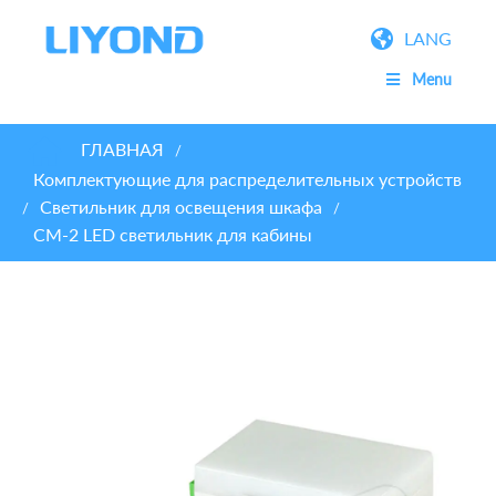
LANG
Menu
ГЛАВНАЯ
/
Комплектующие для распределительных устройств
Светильник для освещения шкафа
/
/
CM-2 LED светильник для кабины