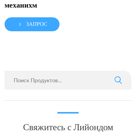
механихм
ЗАПРОС
Свяжитесь с Лийондом