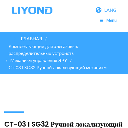
LANG
Menu
ГЛАВНАЯ
/
Комплектующие для элегазовых
распределительных устройств
Механизм управления ЭРУ
/
/
CT-03 I SG32 Ручной локализующий механихм
CT-03 I SG32 Ручной локализующий