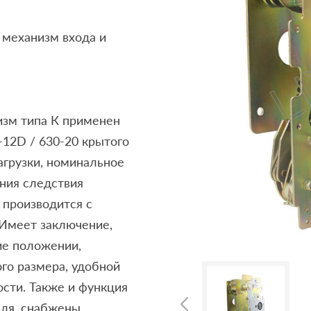
 механизм входа и
изм типа К применен
-12D / 630-20 крытого
агрузки, номинальное
ния следствия
 производится с
Имеет заключение,
ие положении,
го размера, удобной
сти. Также и функция
еля, снабжены