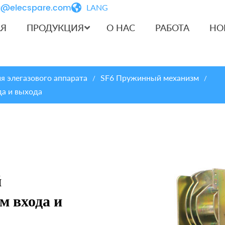
iu@elecspare.com
LANG
АЯ
ПРОДУКЦИЯ
О НАС
РАБОТА
НО
 элегазового аппарата
SF6 Пружинный механизм
/
/
да и выхода
й
м входа и