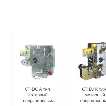
CT-DC A тип
CT-DJ K typ
моторный
моторный
операционный
операционн
механизм
механизм