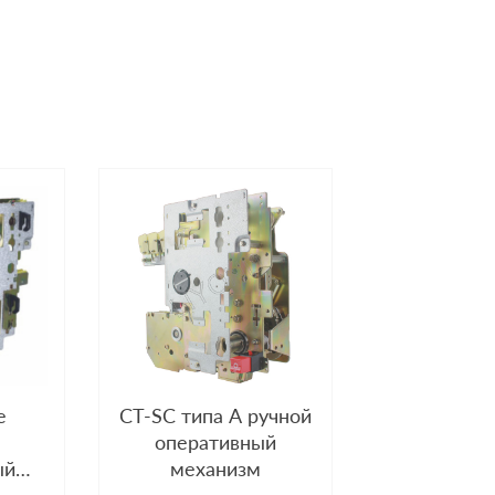
e
CT-SC типа A ручной
оперативный
ый
механизм