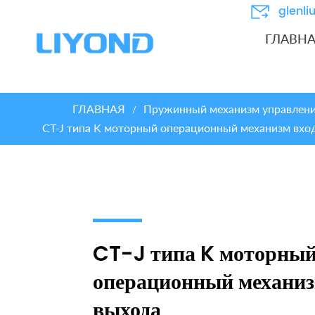
glenl
ГЛАВН
ГЛАВНАЯ
Пружинный механизм управления
/
CT-J типа K моторный операционный механизм вхо
CT-J типа K моторны
операционный механиз
выхода