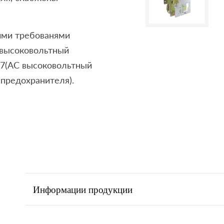
ими требованями
 высоковольтный
97(АС высоковольтный
предохранителя).
Информации продукции