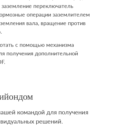
ют заземление переключатель
 тормозные операции заземлителем
аземления вала, вращение против
.
ботать с помощью механизма
для получения дополнительной
F.
Лийондом
 нашей командой для получения
ивидуальных решений.