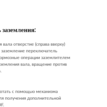
 заземления:
 вала отверстие (справа вверху)
ют заземление переключатель
 тормозные операции заземлителем
аземления вала, вращение против
.
ботать с помощью механизма
для получения дополнительной
F.