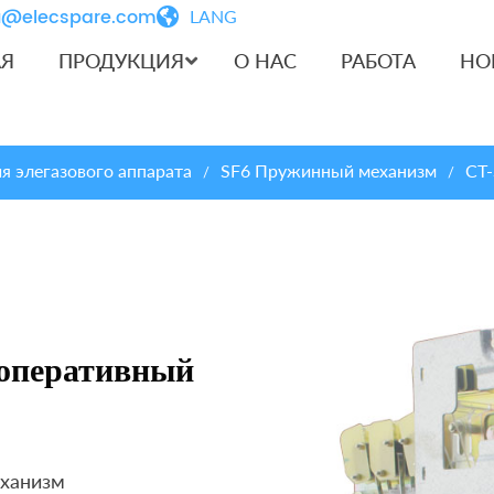
iu@elecspare.com
LANG
АЯ
ПРОДУКЦИЯ
О НАС
РАБОТА
НО
 элегазового аппарата
SF6 Пружинный механизм
CT-
/
/
 оперативный
еханизм