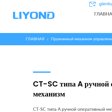
glenl
ГЛАВН
ГЛАВНАЯ
Пружинный механизм управления
/
CT-SC типа A ручной
механизм
CT-SC типа A ручной оперативный м