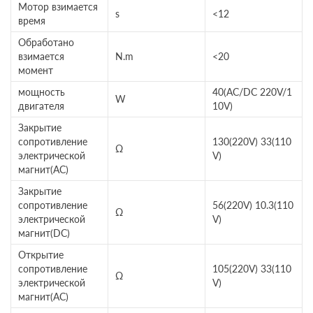
Мотор взимается
s
<12
время
Обработано
взимается
N.m
<20
момент
мощность
40(AC/DC 220V/1
W
двигателя
10V)
Закрытие
сопротивление
130(220V) 33(110
Ω
электрической
V)
магнит(AC)
Закрытие
сопротивление
56(220V) 10.3(110
Ω
электрической
V)
магнит(DC)
Открытие
сопротивление
105(220V) 33(110
Ω
электрической
V)
магнит(AC)