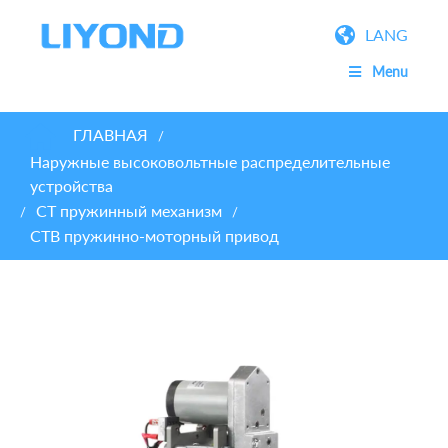
LANG
Menu
ГЛАВНАЯ
/
Наружные высоковольтные распределительные
устройства
CT пружинный механизм
/
/
CTB пружинно-моторный привод