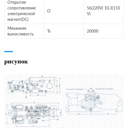
Открытие
сопротивление
56(220V) 10.3(110
Ω
электрической
V)
магнит(DC)
Механизм
Ts
20000
выносливость
рисунок