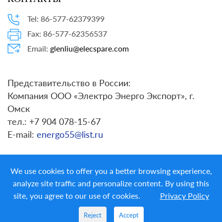
Tel: 86-577-62379399
Fax: 86-577-62356537
Email:
glenliu@elecspare.com
Представительство в России:
Компания ООО «Электро Энерго Экспорт», г.
Омск
тел.: +7 904 078-15-67
E-mail:
energo55@list.ru
We use cookies to offer you a better browsing experience,
analyze site traffic and personalize content. By using this
site, you agree to our use of cookies.
Privacy Policy
Copyright ©
LIYOND ELECTRIC CO. LTD.
All Rights
Reserved
Reject
Accept