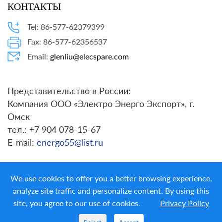
КОНТАКТЫ
Tel: 86-577-62379399
Fax: 86-577-62356537
Email:
glenliu@elecspare.com
Представительство в России:
Компания ООО «Электро Энерго Экспорт», г.
Омск
тел.: +7 904 078-15-67
E-mail:
energo55@list.ru
We use cookies to offer you a better browsing experience,
analyze site traffic and personalize content. By using this
site, you agree to our use of cookies.
Privacy Policy
Copyright ©
LIYOND ELECTRIC CO. LTD.
All Rights
Reserved