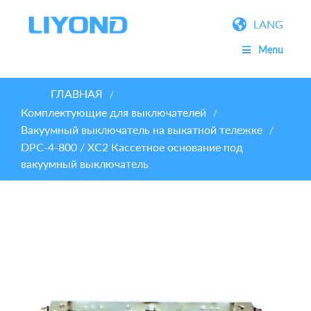
LANG
Menu
ГЛАВНАЯ
/
Комплектующие для выключателей
/
Вакуумный выключатель на выкатной тележке
/
DPC-4-800 / XC2 Кассетное основание под
вакуумный выключатель