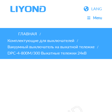
LANG
Menu
ГЛАВНАЯ
/
Комплектующие для выключателей
/
Вакуумный выключатель на выкатной тележке
/
DPC-4-800M/300 Выкатные тележки 24кВ