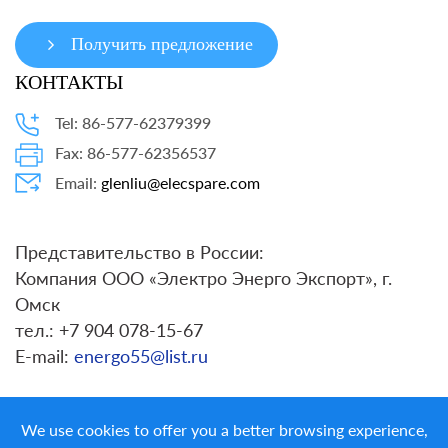
Получить предложение
КОНТАКТЫ
Tel: 86-577-62379399
Fax: 86-577-62356537
Email:
glenliu@elecspare.com
Представительство в России:
Компания ООО «Электро Энерго Экспорт», г.
Омск
тел.: +7 904 078-15-67
E-mail:
energo55@list.ru
We use cookies to offer you a better browsing experience,