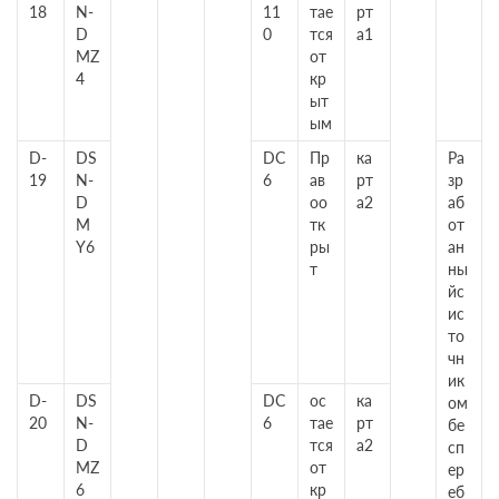
18
N-
11
тае
рт
D
0
тся
а1
MZ
от
4
кр
ыт
ым
D-
DS
DC
Пр
ка
Ра
19
N-
6
ав
рт
зр
D
оо
а2
аб
M
тк
от
Y6
ры
ан
т
ны
йс
ис
то
чн
ик
D-
DS
DC
ос
ка
ом
20
N-
6
тае
рт
бе
D
тся
а2
сп
MZ
от
ер
6
кр
еб