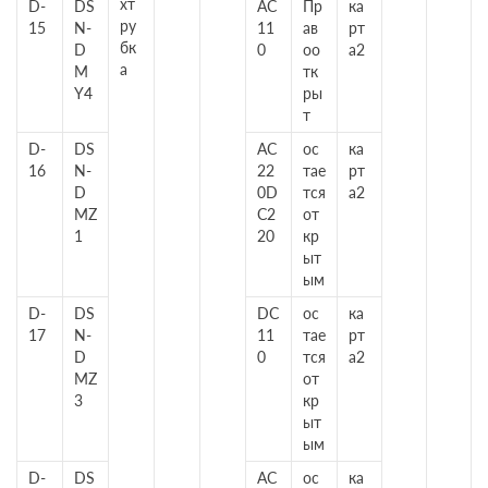
хт
D-
DS
AC
Пр
ка
ру
15
N-
11
ав
рт
бк
D
0
оо
а2
а
M
тк
Y4
ры
т
D-
DS
AC
ос
ка
16
N-
22
тае
рт
D
0D
тся
а2
MZ
C2
от
1
20
кр
ыт
ым
D-
DS
DC
ос
ка
17
N-
11
тае
рт
D
0
тся
а2
MZ
от
3
кр
ыт
ым
D-
DS
AC
ос
ка