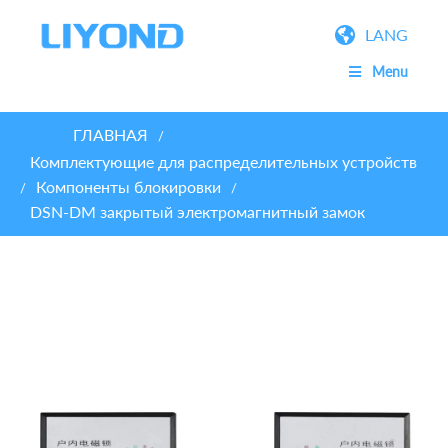
LANG
Menu
ГЛАВНАЯ
/
Комплектующие для распределительных устройств
Компоненты блокировки
/
/
DSN-DM закрытый электромагнитный замок