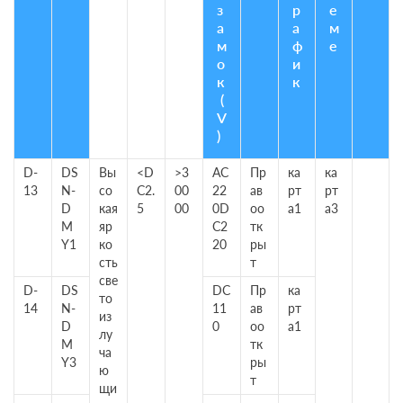
з
р
е
а
а
м
м
ф
е
о
и
к
к
(
V
)
D-
DS
Вы
<D
>3
AC
Пр
ка
ка
13
N-
со
C2.
00
22
ав
рт
рт
D
кая
5
00
0D
оо
а1
а3
M
яр
C2
тк
Y1
ко
20
ры
сть
т
све
D-
DS
DC
Пр
ка
то
14
N-
11
ав
рт
из
D
0
оо
а1
лу
M
тк
ча
Y3
ры
ю
т
щи