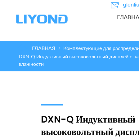
glenl
ГЛАВН
ГЛАВНАЯ
Комплектующие для распредели
/
DXN-Q Индуктивный высоковольтный дисплей с нап
влажности
DXN-Q Индуктивный
высоковольтный диспл