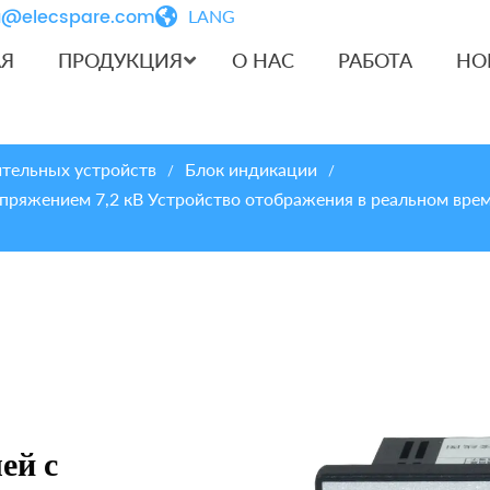
iu@elecspare.com
LANG
АЯ
ПРОДУКЦИЯ
О НАС
РАБОТА
НО
тельных устройств
Блок индикации
/
/
ряжением 7,2 кВ Устройство отображения в реальном врем
ей с