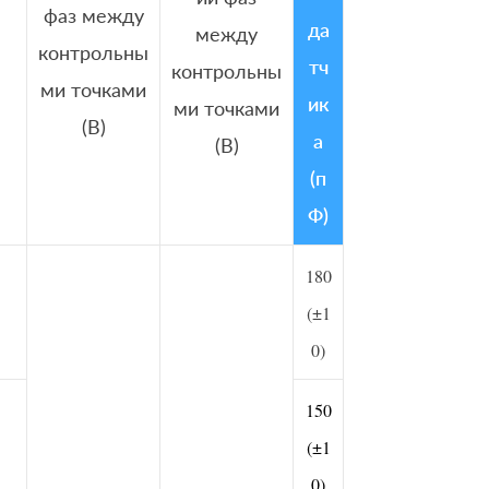
фаз между
да
между
контрольны
тч
контрольны
ми точками
ик
ми точками
(В)
а
(В)
(п
Ф)
180
(±1
0)
150
(±1
0)