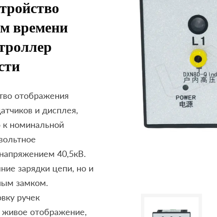
стройство
ом времени
троллер
сти
тво отображения
атчиков и дисплея,
 к номинальной
овольтное
напряжением 40,5кВ.
ние зарядки цепи, но и
ным замком.
вку ручек
к живое отображение,