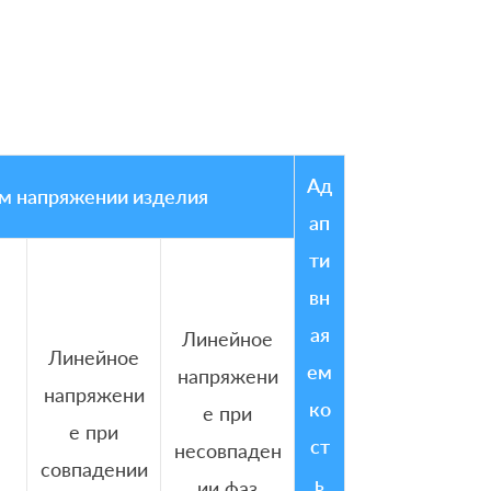
Ад
м напряжении изделия
ап
ти
вн
ая
Линейное
Линейное
ем
напряжени
напряжени
ко
е при
е при
ст
несовпаден
совпадении
ь
ии фаз