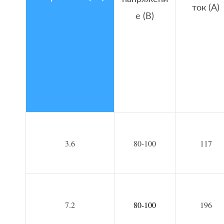
ток (А)
е (В)
3.6
80-100
117
7.2
80-100
196