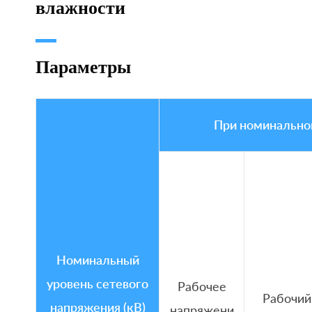
влажности
Параметры
При номинально
Номинальный
уровень сетевого
Рабочее
Рабочий
напряжения (кВ)
напряжени