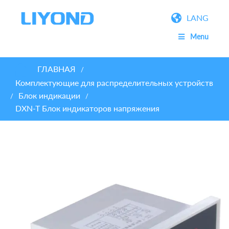
LANG
Menu
ГЛАВНАЯ
/
Комплектующие для распределительных устройств
Блок индикации
/
/
DXN-T Блок индикаторов напряжения