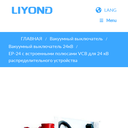
LANG
Menu
ГЛАВНАЯ
Вакуумный выключатель
/
/
Вакуумный выключатель 24кВ
/
EP-24 с встроенными полюсами VCB для 24 кВ
распределительного устройства