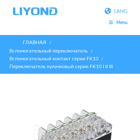
LANG
Menu
ГЛАВНАЯ
/
Вспомогательный переключатель
/
Вспомогательный контакт серии FK10
/
Переключатель кулачковый серии FK10 I II III