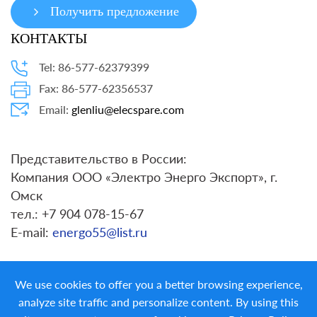
Получить предложение
КОНТАКТЫ
Tel: 86-577-62379399
Fax: 86-577-62356537
Email:
glenliu@elecspare.com
Представительство в России:
Компания ООО «Электро Энерго Экспорт», г.
Омск
тел.: +7 904 078-15-67
E-mail:
energo55@list.ru
We use cookies to offer you a better browsing experience,
analyze site traffic and personalize content. By using this