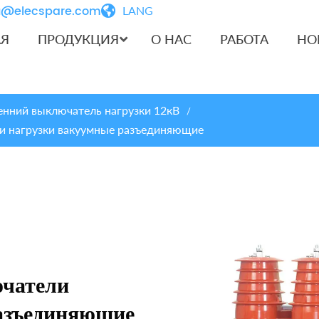
iu@elecspare.com
LANG
АЯ
ПРОДУКЦИЯ
О НАС
РАБОТА
НО
енний выключатель нагрузки 12кВ
/
и нагрузки вакуумные разъединяющие
ючатели
азъединяющие