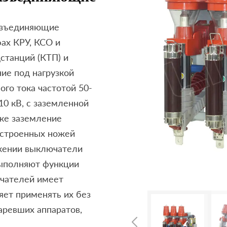
азъединяющие
ах КРУ, КСО и
станций (КТП) и
ие под нагрузкой
ого тока частотой 50-
0 кВ, с заземленной
кже заземление
встроенных ножей
жении выключатели
выполняют функции
ючателей имеет
яет применять их без
аревших аппаратов,