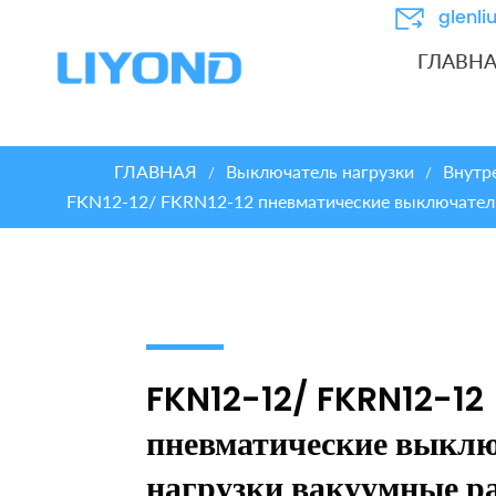
glenl
ГЛАВН
ГЛАВНАЯ
Выключатель нагрузки
Внутр
/
/
FKN12-12/ FKRN12-12 пневматические выключател
FKN12-12/ FKRN12-12
пневматические выкл
нагрузки вакуумные р