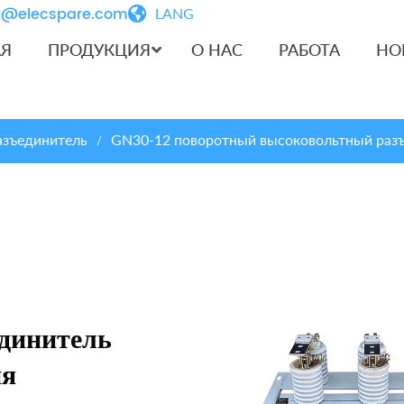
iu@elecspare.com
LANG
АЯ
ПРОДУКЦИЯ
О НАС
РАБОТА
НО
азъединитель
GN30-12 поворотный высоковольтный разъ
/
динитель
ия