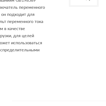
ованиям GB198589
лючатель переменного
 он подходит для
льт переменного тока
м в качестве
рузки, для целей
может использоваться
распределительными