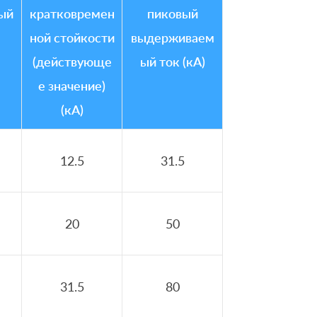
ый
кратковремен
пиковый
ной стойкости
выдерживаем
(действующе
ый ток (кА)
е значение)
(кА)
12.5
31.5
20
50
31.5
80