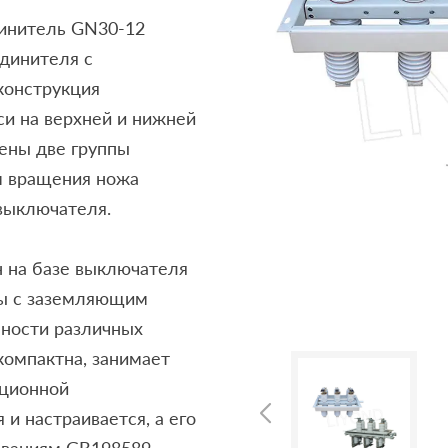
инитель GN30-12
единителя с
конструкция
си на верхней и нижней
лены две группы
м вращения ножа
выключателя.
 на базе выключателя
мы с заземляющим
ности различных
компактна, занимает
яционной
 и настраивается, а его