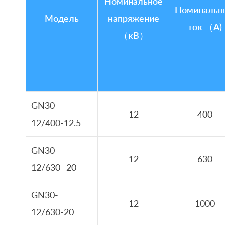
Номинальное
Номинальн
Модель
напряжение
ток （A)
（кВ）
GN30-
12
400
12/400-12.5
GN30-
12
630
12/630- 20
GN30-
12
1000
12/630-20