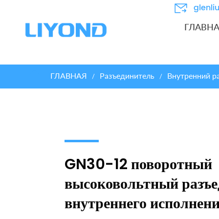
glenl
ГЛАВН
ГЛАВНАЯ
Разъединитель
Внутренний р
/
/
GN30-12 поворотный
высоковольтный разъе
внутреннего исполнен