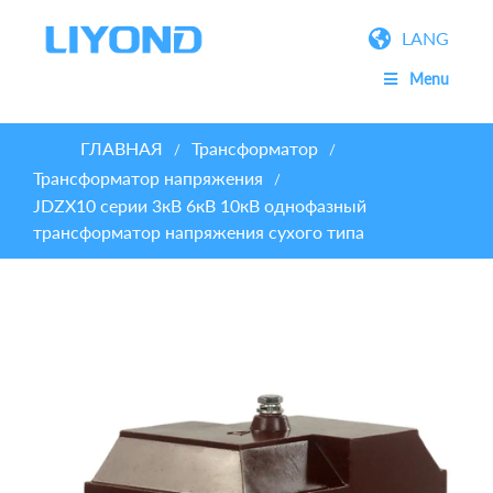
LANG
Menu
ГЛАВНАЯ
Трансформатор
/
/
Трансформатор напряжения
/
JDZX10 серии 3кВ 6кВ 10кВ однофазный
трансформатор напряжения сухого типа