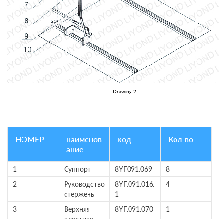
Drawing-2
НОМЕР
наименов
код
Кол-во
ание
1
Суппорт
8YF091.069
8
2
Руководство
8YF.091.016.
4
стержень
1
3
Верхняя
8YF.091.070
1
пластина