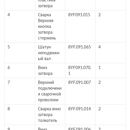
затвора
4
Сварка
8YF091.015
2
Верхняя
кнопка
затвора
стержень
5
Шатун
8YF.091.065
4
неподвижн
ый вал
6
Вниз
8YF091.070.
1
затвора
1
7
Верхний
8YF.091.007
2
подключени
я сварочной
проволоки
8
Сварка вниз
8YF.091.014
2
затвора
толкатель
9
Вниз
8YF.091.006
2