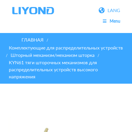
LANG
Menu
ГЛАВНАЯ
/
Комплектующие для распределительных устройств
Шторный механизм/механизм шторка
/
/
KYN61 тяги шторочных механизмов для
распределительных устройств высокого
напряжения