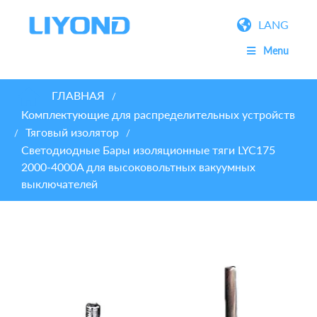
LANG
Menu
ГЛАВНАЯ
/
Комплектующие для распределительных устройств
Тяговый изолятор
/
/
Светодиодные Бары изоляционные тяги LYC175
2000-4000A для высоковольтных вакуумных
выключателей