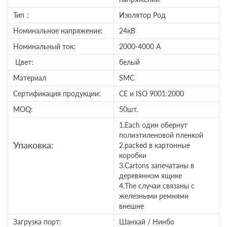
Тип：
Изолятор Род
Номинальное напряжение:
24кВ
Номинальный ток:
2000-4000 A
Цвет:
белый
Материал
SMC
Сертификация продукции:
CE и ISO 9001:2000
MOQ:
50шт.
1.Each один обернут
полиэтиленовой пленкой
Упаковка:
2.packed в картонные
коробки
3.Cartons запечатаны в
деревянном ящике
4.The случаи связаны с
железными ремнями
внешне
Загрузка порт:
Шанхай / Нинбо