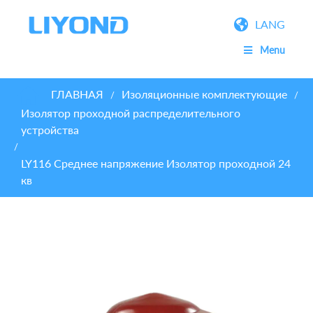
LANG
Menu
ГЛАВНАЯ
Изоляционные комплектующие
/
/
Изолятор проходной распределительного
устройства
/
LY116 Среднее напряжение Изолятор проходной 24
кв