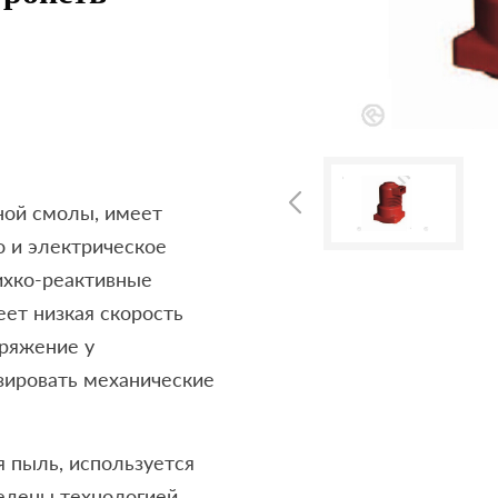
ной смолы, имеет
о и электрическое
ихко-реактивные
ет низкая скорость
пряжение у
зировать механические
 пыль, используется
едены технологией