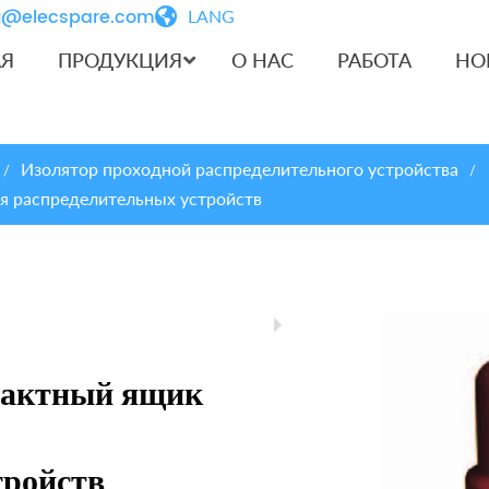
iu@elecspare.com
LANG
АЯ
ПРОДУКЦИЯ
О НАС
РАБОТА
НО
Изолятор проходной распределительного устройства
/
/
я распределительных устройств
тактный ящик
тройств