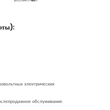
рты):
ковольтных электрических
послепродажное обслуживание.