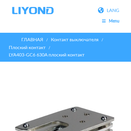
LANG
Menu
ГЛАВНАЯ
Контакт выключателя
/
/
Плоский контакт
/
LYA403-GC6 630A плоский контакт