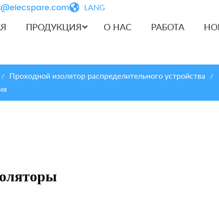
iu@elecspare.com
LANG
АЯ
ПРОДУКЦИЯ
О НАС
РАБОТА
НО
Проходной изолятор распределительного устройства
/
/
ия
золяторы