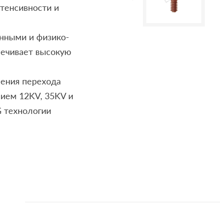
тенсивности и
нными и физико-
печивает высокую
нения перехода
ием 12KV, 35KV и
G технологии