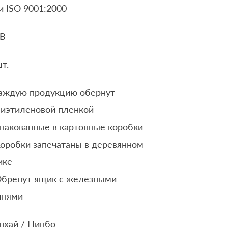
и ISO 9001:2000
кВ
т.
аждую продукцию обернут
иэтиленовой пленкой
Упакованные в картонные коробки
Коробки запечатаны в деревянном
ике
Обренут ящик с железными
мнями
хай / Нинбо