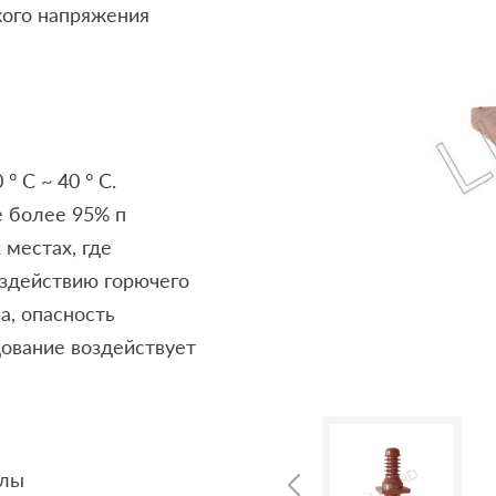
кого напряжения
 C ~ 40 ° С.
е более 95% п
 местах, где
здействию горючего
а, опасность
дование воздействует
олы