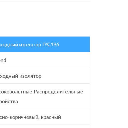
ходный изолятор LYC196
ond
ходный изолятор
соковольтные Распределительные
ройства
сно-коричневый, красный