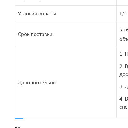
Условия оплаты:
L/C
в т
Срок поставки:
объ
1. 
2. 
дос
Дополнительно:
3. 
4. 
сп