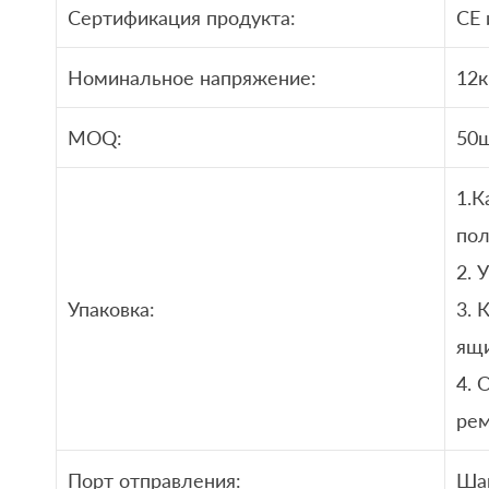
Сертификация продукта:
CE 
Номинальное напряжение:
12
MOQ:
50ш
1.К
пол
2. 
Упаковка:
3. 
ящ
4. 
ре
Порт отправления:
Шан