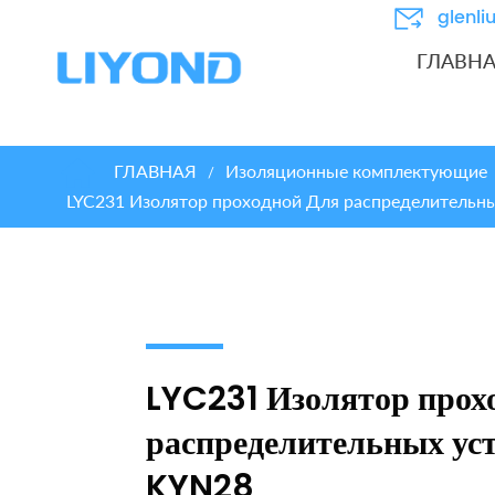
glenl
ГЛАВН
ГЛАВНАЯ
Изоляционные комплектующие
/
LYC231 Изолятор проходной Для распределительн
LYC231 Изолятор прох
распределительных ус
KYN28