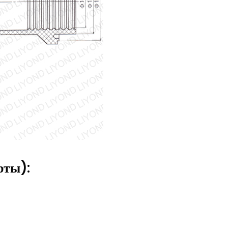
рты):