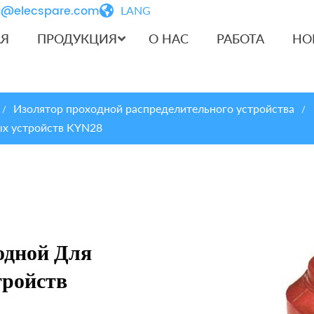
iu@elecspare.com
LANG
АЯ
ПРОДУКЦИЯ
О НАС
РАБОТА
НО
Изолятор проходной распределительного устройства
/
/
ых устройств KYN28
одной Для
тройств