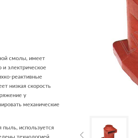
ной смолы, имеет
о и электрическое
ихко-реактивные
ет низкая скорость
пряжение у
зировать механические
 пыль, используется
едены технологией