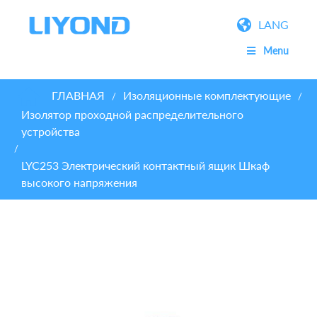
LANG
Menu
ГЛАВНАЯ
Изоляционные комплектующие
/
/
Изолятор проходной распределительного
устройства
/
LYC253 Электрический контактный ящик Шкаф
высокого напряжения