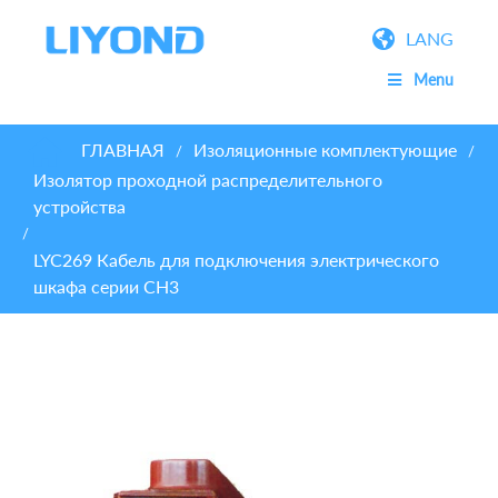
LANG
Menu
ГЛАВНАЯ
Изоляционные комплектующие
/
/
Изолятор проходной распределительного
устройства
/
LYC269 Кабель для подключения электрического
шкафа серии CH3