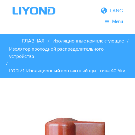
LANG
Menu
ГЛАВНАЯ
Изоляционные комплектующие
/
/
Изолятор проходной распределительного
устройства
/
LYC271 Изоляционный контактный щит типа 40.5kv