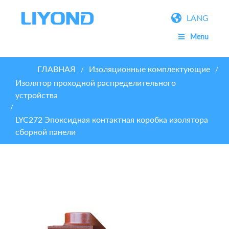
LANG
Menu
ГЛАВНАЯ
Изоляционные комплектующие
/
/
Изолятор проходной распределительного
устройства
/
LYC272 Эпоксидная контактная коробка изолятора
сборной панели