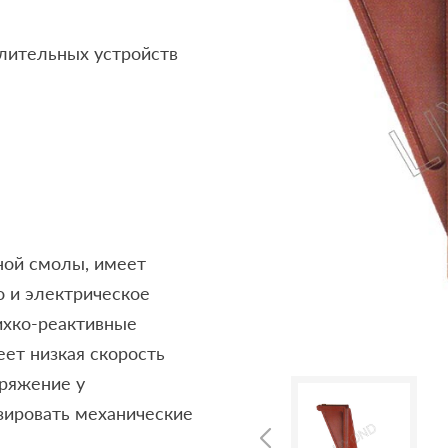
елительных устройств
ной смолы, имеет
о и электрическое
ихко-реактивные
ет низкая скорость
пряжение у
зировать механические