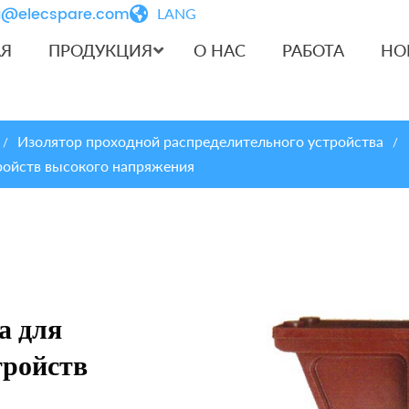
iu@elecspare.com
LANG
АЯ
ПРОДУКЦИЯ
О НАС
РАБОТА
НО
Изолятор проходной распределительного устройства
/
/
ройств высокого напряжения
а для
тройств