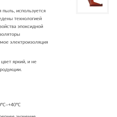
 пыль, используется
едены технологией
войства эпоксидной
изоляторы
имое электроизоляция
цвет яркий, и не
родукции.
30℃~+40℃
рернее значение