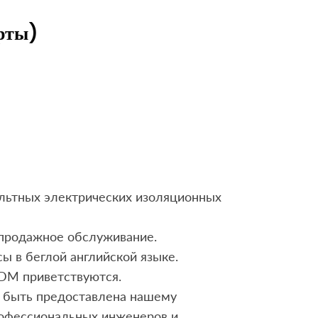
рты)
льтных электрических изоляционных
епродажное обслуживание.
ы в беглой английской языке.
DM приветствуются.
быть предоставлена ​​нашему
офессиональных инженеров и