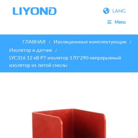
LANG
Menu
ГЛАВНАЯ
Изоляционные комплектующие
/
/
Изолятор и датчик
/
LYC316 12 кВ PT изолятор 170*290 непрерывный
изолятор из литой смолы