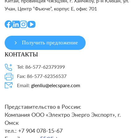
Китай, провинция Чжэцзян, г. Ханчжоу, р-н Юйхан, ул.
Учан, Центр “Фьюче”, корпус E, офис 701
Получить предложение
КОНТАКТЫ
Tel: 86-577-62379399
Fax: 86-577-62356537
Email:
glenliu@elecspare.com
Представительство в России:
Компания ООО «Электро Энерго Экспорт», г.
Омск
тел.: +7 904 078-15-67