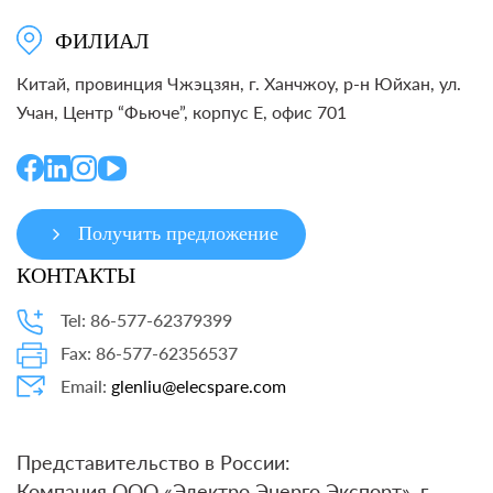
ФИЛИАЛ
Китай, провинция Чжэцзян, г. Ханчжоу, р-н Юйхан, ул.
Учан, Центр “Фьюче”, корпус E, офис 701
Получить предложение
КОНТАКТЫ
Tel: 86-577-62379399
Fax: 86-577-62356537
Email:
glenliu@elecspare.com
Представительство в России:
Компания ООО «Электро Энерго Экспорт», г.