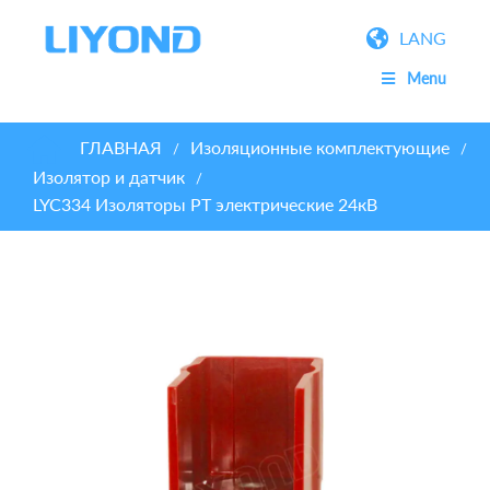
LANG
Menu
ГЛАВНАЯ
Изоляционные комплектующие
/
/
Изолятор и датчик
/
LYC334 Изоляторы PT электрические 24кВ