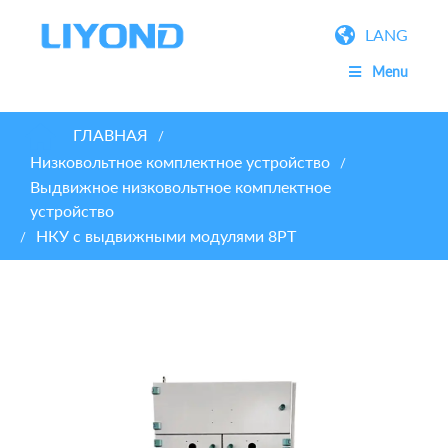
LANG
Menu
ГЛАВНАЯ
/
Низковольтное комплектное устройство
/
Выдвижное низковольтное комплектное
устройство
НКУ с выдвижными модулями 8PT
/