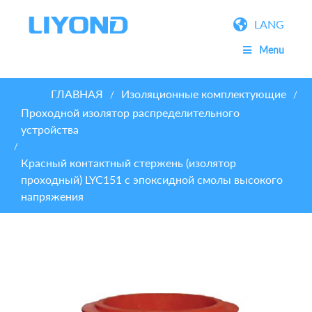
LANG
Menu
ГЛАВНАЯ
Изоляционные комплектующие
/
/
Проходной изолятор распределительного
устройства
/
Красный контактный стержень (изолятор
проходный) LYC151 с эпоксидной смолы высокого
напряжения