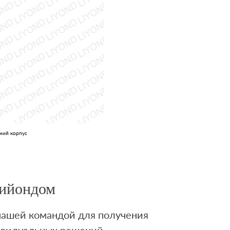
хний корпус
Лийондом
 нашей командой для получения