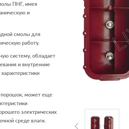
молы ПНГ, имея
аническую и
сидной смолы для
ическую работу.
ную систему, обладает
евания и внутренние
 характеристики
о порошок, может еще
ктеристики
хорошего электрических
очной среде влаги.