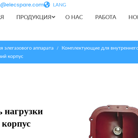
iu@elecspare.com
LANG
АЯ
ПРОДУКЦИЯ
О НАС
РАБОТА
НО
 элегазового аппарата
Комплектующие для внутреннего
/
ний корпус
 нагрузки
 корпус