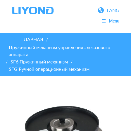
LANG
Menu
ГЛАВНАЯ
/
Пружинный механизм управления элегазового
аппарата
SF6 Пружинный механизм
/
/
SFG Ручной операционный механизм