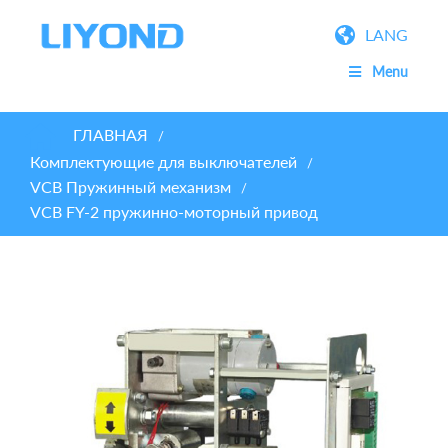
LANG
Menu
ГЛАВНАЯ
/
Комплектующие для выключателей
/
VCB Пружинный механизм
/
VCB FY-2 пружинно-моторный привод