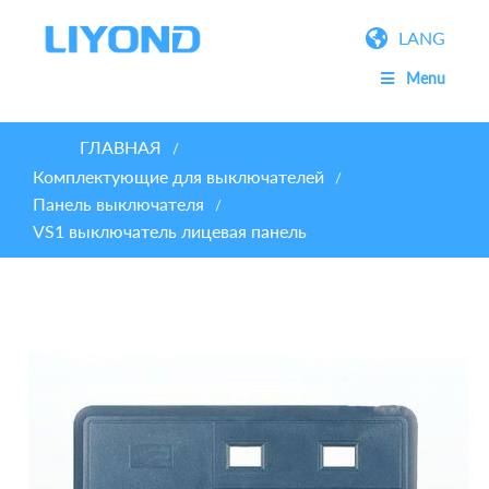
LANG
Menu
ГЛАВНАЯ
/
Комплектующие для выключателей
/
Панель выключателя
/
VS1 выключатель лицевая панель