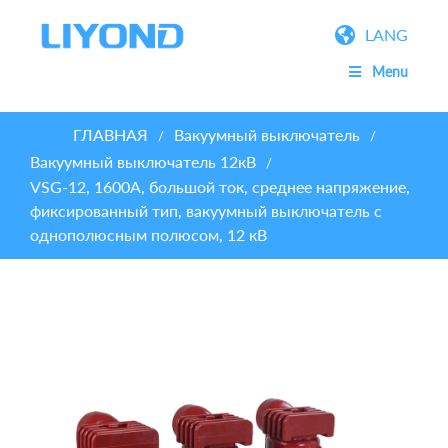
LANG
Menu
ГЛАВНАЯ
Вакуумный выключатель
/
/
Вакуумный выключатель 12кВ
/
VSG-12, 1600A, большой ток, среднее напряжение,
фиксированный тип, вакуумный выключатель с
однополюсным полюсом, 12 кВ