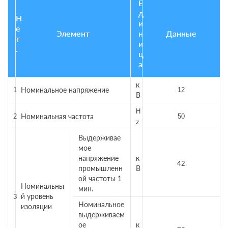
Е
д
Н
и
е
Элемент
н
Данные
т
и
.
ц
а
к
Номинальное напряжение
1
12
В
H
Номинальная частота
2
50
z
Выдерживае
мое
напряжение
к
42
промышленн
В
ой частоты 1
Номинальны
мин.
й уровень
3
Номинальное
изоляции
выдерживаем
ое
к