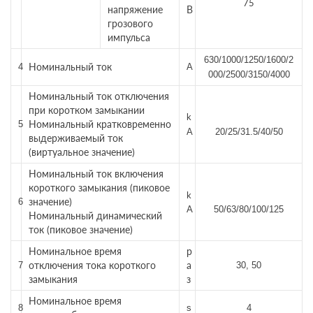
75
напряжение
В
грозового
импульса
630/1000/1250/1600/2
Номинальный ток
4
A
000/2500/3150/4000
Номинальный ток отключения
при коротком замыкании
k
Номинальный кратковременно
5
A
20/25/31.5/40/50
выдерживаемый ток
(виртуальное значение)
Номинальный ток включения
короткого замыкания (пиковое
k
значение)
6
A
50/63/80/100/125
Номинальный динамический
ток (пиковое значение)
Номинальное время
р
отключения тока короткого
а
7
30, 50
замыкания
з
Номинальное время
8
s
4