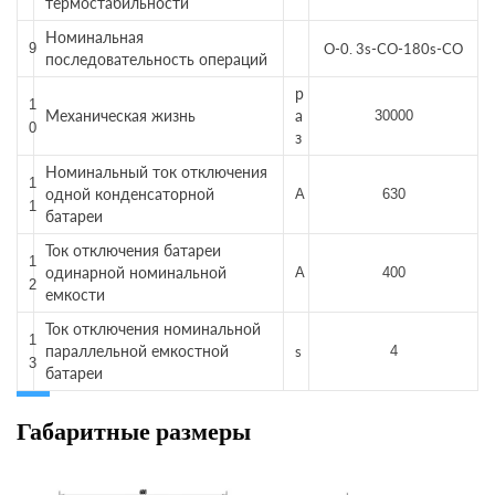
термостабильности
Номинальная
9
O-0. 3s-CO-180s-CO
последовательность операций
р
1
Механическая жизнь
а
30000
0
з
Номинальный ток отключения
1
одной конденсаторной
A
630
1
батареи
Ток отключения батареи
1
одинарной номинальной
A
400
2
емкости
Ток отключения номинальной
1
параллельной емкостной
s
4
3
батареи
Габаритные размеры