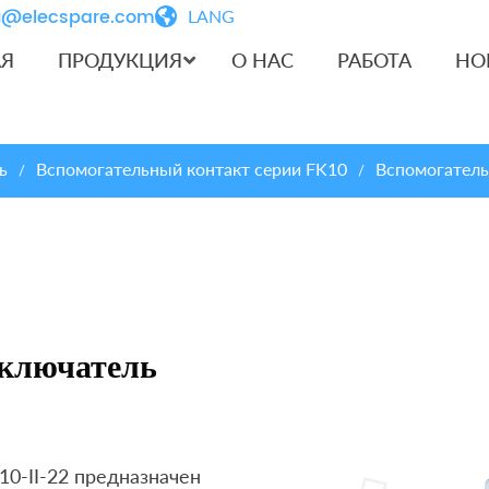
iu@elecspare.com
LANG
АЯ
ПРОДУКЦИЯ
О НАС
РАБОТА
НО
ь
Вспомогательный контакт серии FK10
Вспомогатель
/
/
еключатель
0-II-22 предназначен