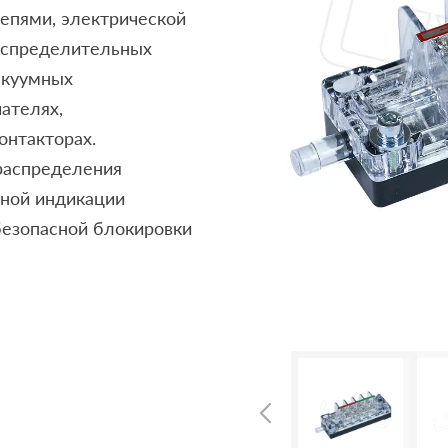
епями, электрической
распределительных
акуумных
ателях,
онтакторах.
распределения
чной индикации
безопасной блокировки