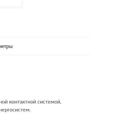
метры
ной контактной системой,
нергосистем.