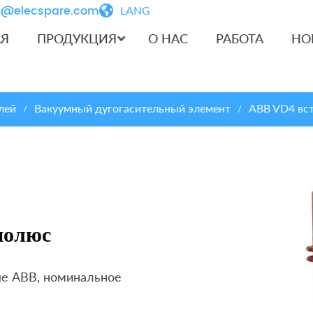
iu@elecspare.com
LANG
АЯ
ПРОДУКЦИЯ
О НАС
РАБОТА
НО
лей
Вакуумный дугогасительный элемент
ABB VD4 вс
/
/
полюс
ые ABB, номинальное